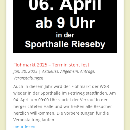
Flohmarkt 2025 – Termin steht fest
Jan. 30, 2025
|
Aktuelles
,
Allgemein
,
Anträge
,
Veranstaltungen
Auch in diesem Jahr wird der Flohmarkt der WGR
wieder in der Sporthalle im Petriweg stattfinden. Am
04. April um 09:00 Uhr startet der Verkauf in der
hergerichteten Halle und wir heißen alle Besucher
herzlich Willkommen. Die Vorbereitungen für die
Veranstaltung laufen...
mehr lesen