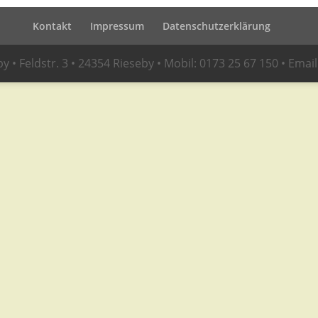
Kontakt
Impressum
Datenschutzerklärung
• Feldstr. 3 • 24354 Rieseby • Mobil: 0173 25 67 150 • Emai